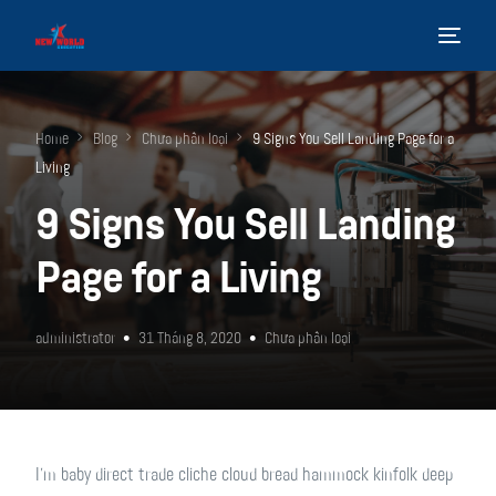
TRANG CHỦ
Home
Blog
Chưa phân loại
9 Signs You Sell Landing Page for a
LỊCH TRÌNH
Living
ƯU ĐÃI
9 Signs You Sell Landing
ĐĂNG KÝ NGAY
Page for a Living
administrator
31 Tháng 8, 2020
Chưa phân loại
I’m baby direct trade cliche cloud bread hammock kinfolk deep