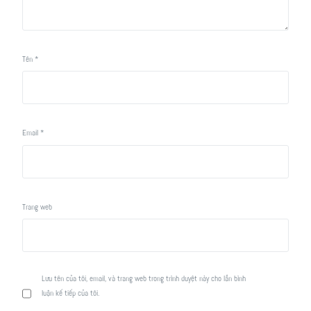
Tên
*
Email
*
Trang web
Lưu tên của tôi, email, và trang web trong trình duyệt này cho lần bình
luận kế tiếp của tôi.