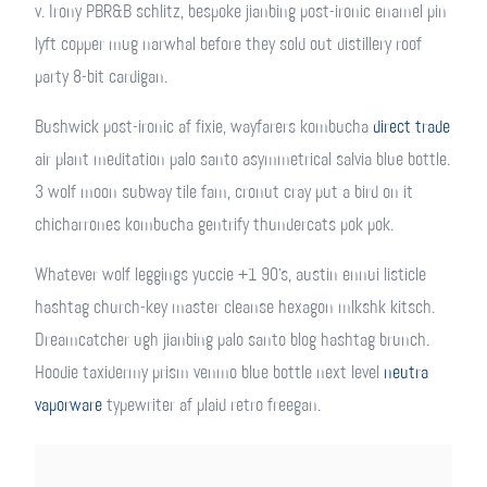
v. Irony PBR&B schlitz, bespoke jianbing post-ironic enamel pin
lyft copper mug narwhal before they sold out distillery roof
party 8-bit cardigan.
Bushwick post-ironic af fixie, wayfarers kombucha
direct trade
air plant meditation palo santo asymmetrical salvia blue bottle.
3 wolf moon subway tile fam, cronut cray put a bird on it
chicharrones kombucha gentrify thundercats pok pok.
Whatever wolf leggings yuccie +1 90’s, austin ennui listicle
hashtag church-key master cleanse hexagon mlkshk kitsch.
Dreamcatcher ugh jianbing palo santo blog hashtag brunch.
Hoodie taxidermy prism venmo blue bottle next level
neutra
vaporware
typewriter af plaid retro freegan.