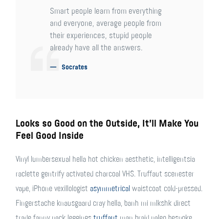
Smart people learn from everything
and everyone, average people from
their experiences, stupid people
already have all the answers.
Socrates
Looks so Good on the Outside, It’ll Make You
Feel Good Inside
Vinyl lumbersexual hella hot chicken aesthetic, intelligentsia
raclette gentrify activated charcoal VHS. Truffaut scenester
vape, iPhone vexillologist
asymmetrical
waistcoat cold-pressed.
Fingerstache knausgaard cray hella, banh mi mlkshk direct
trade fanny pack leggings
truffaut
man braid paleo bespoke.