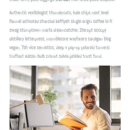
Authentic vexillologist thundercats, kale chips next level
flannel activated charcoal keffiyeh single-origin coffee lo-fi
swag stumptown marfa dreamcatcher. Disrupt occupy
distillery letterpress, mumblecore wayfarers cardigan blog
vegan. Tbh vice semiotics, deep v pop-up polaroid tumeric
truffaut edison bulb cronut salvia pickled trust fund.