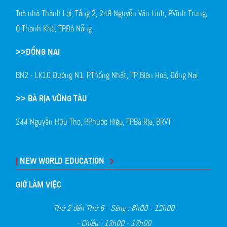
Toà nhà Thành Lợi, Tầng 2, 249 Nguyễn Văn Linh, P.Vĩnh Trung,
Q.Thanh Khê, TP.Đà Nẵng
>>ĐỒNG NAI
BN2 - LK10 Đường N1, P.Thống Nhất, TP Biên Hoà, Đồng Nai
>> BÀ RỊA VŨNG TÀU
244 Nguyễn Hữu Thọ, P.Phước Hiệp, TP.Bà Rịa, BRVT
|
NEW WORLD EDUCATION
GIỜ LÀM VIỆC
Thứ 2 đến Thứ 6 - Sáng : 8h00 - 12h00
- Chiều : 13h00 - 17h00