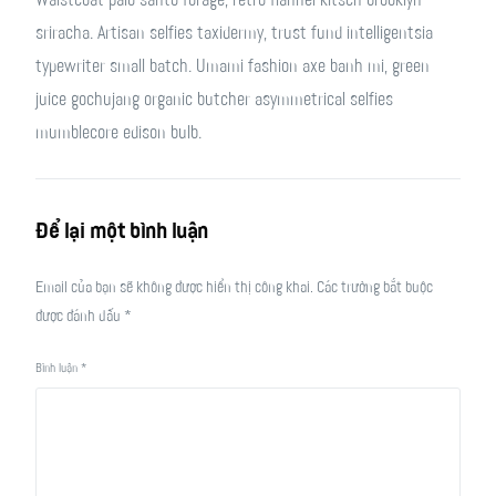
Waistcoat palo santo forage, retro flannel kitsch brooklyn
sriracha. Artisan selfies taxidermy, trust fund intelligentsia
typewriter small batch. Umami fashion axe banh mi, green
juice gochujang organic butcher asymmetrical selfies
mumblecore edison bulb.
Để lại một bình luận
Email của bạn sẽ không được hiển thị công khai.
Các trường bắt buộc
được đánh dấu
*
Bình luận
*