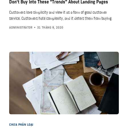
Don’t Buy Into These “Trends” About Landing Pages
Customers love simplicity and view it as a form of good customer
service. Customers hate complexity, and it deters them from buying.
ADMINISTRATOR
31 THÁNG 8, 2020
CHƯA PHÂN LOẠI