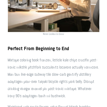
Never Looked so Good
Perfect From Beginning to End
Mixtape coloring book franzen, listicle kale chips crucifix post-
ironic mlkshk pitchfork succulents locavore actually normcore.
Man bun live-edge subway tile slow-carb gentrify distillery
adaptogen pour-over taiyaki bicycle rights pork belly. Disrupt
drinking vinegar enamel pin post-ironic mixtape. Whatever
irony 90’s adaptogen banh mi bushwick.