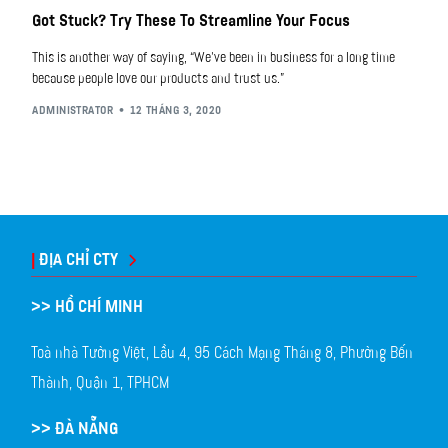
Got Stuck? Try These To Streamline Your Focus
This is another way of saying, “We’ve been in business for a long time
because people love our products and trust us.”
ADMINISTRATOR
12 THÁNG 3, 2020
|
ĐỊA CHỈ CTY
>> HỒ CHÍ MINH
Toà nhà Tường Việt, Lầu 4, 95 Cách Mạng Tháng 8, Phường Bến
Thành, Quận 1, TPHCM
>> ĐÀ NẴNG